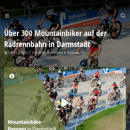
Über 300 Mountainbiker auf der
Radrennbahn in Darmstadt
10.10.2023
•
01:50
•
Darmstadt & Südhessen