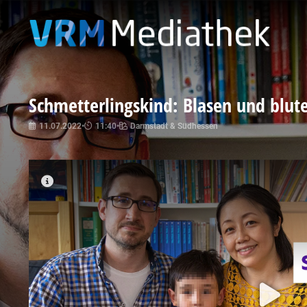
Schmetterlingskind: Blasen und blu
11.07.2022
•
11:40
•
Darmstadt & Südhessen