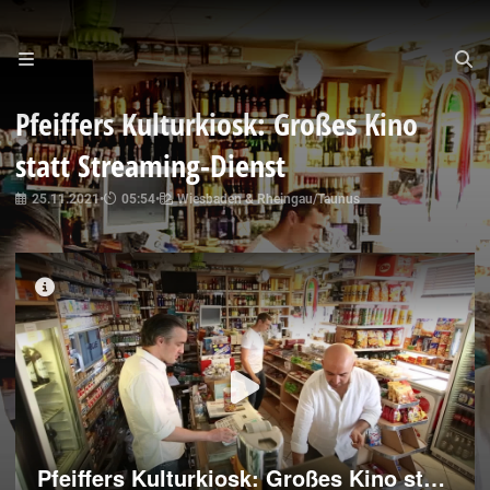
Pfeiffers Kulturkiosk: Großes Kino
statt Streaming-Dienst
25.11.2021
•
05:54
•
Wiesbaden & Rheingau/Taunus
Pfeiffers Kulturkiosk: Großes Kino statt Streaming-Dienst