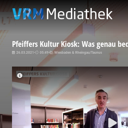
Pfeiffers Kultur Kiosk: Was genau b
26.03.2021
•
05:49
•
Wiesbaden & Rheingau/Taunus